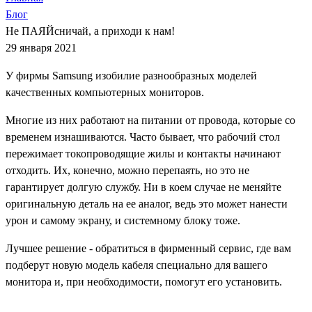
Блог
Не ПАЯЙсничай, а приходи к нам!
29 января 2021
У
фирмы
Samsung
изобилие
разнообразных
моделей
качественных
компьютерных
мониторов
.
Многие
из
них
работают
на
питании
от
провода
,
которые
со
временем
изнашиваются
.
Часто
бывает
,
что
рабочий
стол
пережимает
токопроводящие
жилы
и
контакты
начинают
отходить
.
Их
,
конечно
,
можно
перепаять
,
но
это
не
гарантирует
долгую
службу
.
Ни
в
коем
случае
не
меняйте
оригинальную
деталь
на
ее
аналог
,
ведь
это
может
нанести
урон
и
самому
экрану
,
и
системному
блоку
тоже
.
Лучшее
решение
-
обратиться
в
фирменный
сервис
,
где
вам
подберут
новую
модель
кабеля
специально
для
вашего
монитора
и
,
при
необходимости
,
помогут
его
установить
.