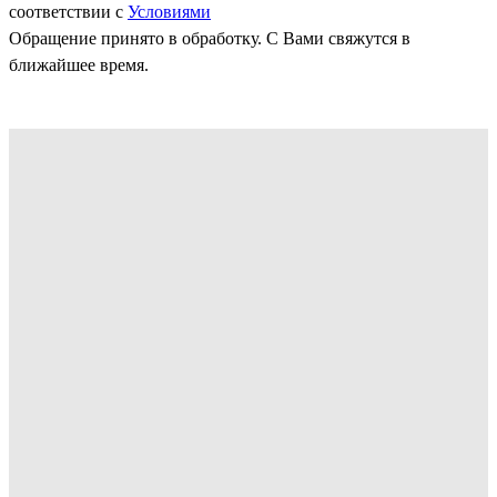
соответствии с
Условиями
Обращение принято в обработку. С Вами свяжутся в
ближайшее время.
Как мы работаем
Высокие технологии требуют
профессионального оборудования - наши
производственные зоны оснащены в полном
соответствии требованиям Samsung