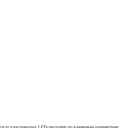
тся от классических LED-дисплеев по ключевым параметрам: