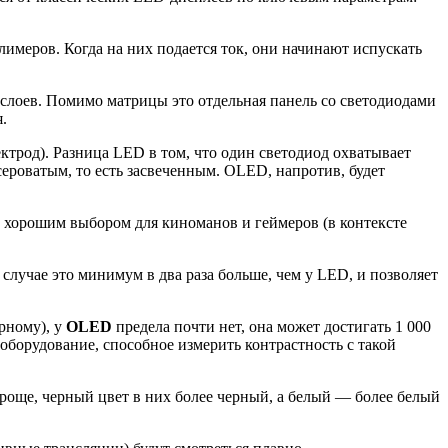
лимеров. Когда на них подается ток, они начинают испускать
слоев. Помимо матрицы это отдельная панель со светодиодами
.
трод). Разница LED в том, что один светодиод охватывает
сероватым, то есть засвеченным. OLED, напротив, будет
т хорошим выбором для киноманов и геймеров (в контексте
 случае это минимум в два раза больше, чем у LED, и позволяет
рному), у
OLED
предела почти нет, она может достигать 1 000
 оборудование, способное измерить контрастность с такой
проще, черный цвет в них более черный, а белый — более белый