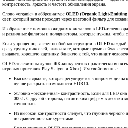
контрастность, яркость и частота обновления экрана.
Слово «organic» в аббревиатуре
OLED (Organic Light-Emitting
свет, который затем проходит через цветовой фильтр для созда
Изображение с помощью жидких кристаллов в LED-телевизорах 
и различные фильтры и поляризаторы, которые нужны, чтобы с
Если упрощенно, за счет особой конструкции в
OLED
каждый п
сразу группу пикселей, включая те, которые прямо сейчас свет
выдавать хорошую картинку, близкую к той, что видит человече
OLED-телевизоры лучше ЖК-конкурентов практически во всем, 
игровых приставок Play Statyon и Xbox). Им свойственны:
Высокая яркость, которая регулируется в широком диапазо
лучше раскрыть возможности HDR10.
Условно «бесконечная» контрастность. Если для LED она 
000:1. С другой стороны, гигантским цифрам в десятки м
точностью.
Из высокой контрастности следует, что глубина черного 
по сравнению с конкурентами.