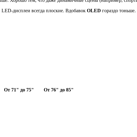
ыше. Хорошо тем, что даже динамичные сцены (например, спорти
, LED-дисплеи всегда плоские. Вдобавок
OLED
гораздо тоньше.
От 71" до 75"
От 76" до 85"