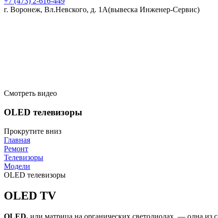
+7 (473)
2-616-449
г. Воронеж, Вл.Невского, д. 1А
(вывеска Инженер-Сервис)
Смотреть видео
OLED телевизоры
Прокрутите вниз
Главная
Ремонт
Телевизоры
Модели
OLED телевизоры
OLED TV
OLED,
или матрица на органических светодиодах, — одна из 