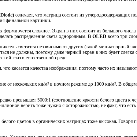
 Diode)
означает, что матрица состоит из углеродосодержащих по
ния финальной картинки.
формируется сложнее. Экран в них состоит из большого числа 
делать распределение света однородным. В
OLED
всего три слоя
иксель светится независимо от других (такой миниатюрный элек
иться не должны, поэтому даже черный экран в них будет слегка 
ский глаз в естественной среде.
что касается качества изображения, поэтому часто их называю
не от нескольких кд/м² в ночном режиме до 1000 кд/м². В общем
редко превышает 5000:1 (соотношение яркости белого цвета к че
иллионов верить тоже нужно с осторожностью, не факт, что есть
и белого цветов в органических матрицах тоже высокая. Говоря 