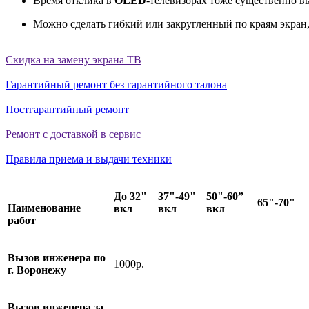
Время отклика в
OLED
-телевизорах тоже существенно в
Можно сделать гибкий или закругленный по краям экран
Скидка на замену экрана ТВ
Гарантийный ремонт без гарантийного талона
Постгарантийный ремонт
Ремонт с доставкой в сервис
Правила приема и выдачи техники
До 32"
37"-49"
50"-60”
65"-70"
Наименование
вкл
вкл
вкл
работ
Вызов инженера по
1000р.
г. Воронежу
Вызов инженера за